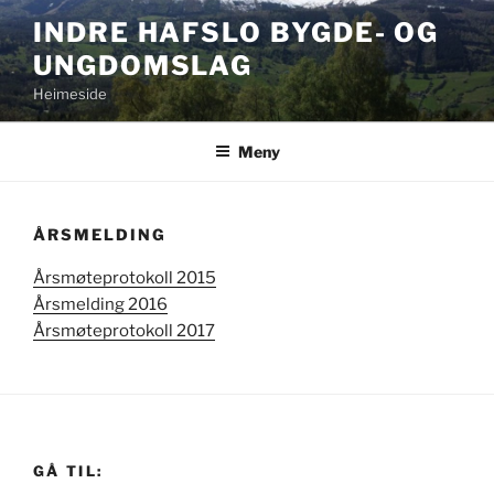
Gå
INDRE HAFSLO BYGDE- OG
til
UNGDOMSLAG
innhold
Heimeside
Meny
ÅRSMELDING
Årsmøteprotokoll 2015
Årsmelding 2016
Årsmøteprotokoll 2017
GÅ TIL: