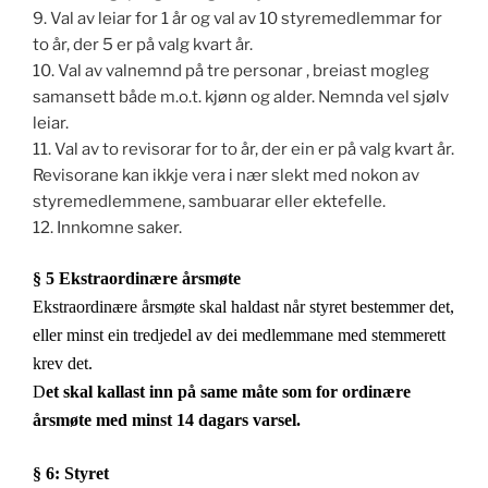
9. Val av leiar for 1 år og val av 10 styremedlemmar for
to år, der 5 er på valg kvart år.
10. Val av valnemnd på tre personar ,
breiast mogleg
samansett både m.o.t. kjønn og alder. Nemnda vel sjølv
leiar.
11. Val av to revisorar for to år, der ein er på valg kvart år.
Revisorane kan ikkje vera i nær slekt med nokon av
styremedlemmene, sambuarar eller ektefelle.
12. Innkomne saker.
§ 5 Ekstraordinære årsmøte
Ekstraordinære årsmøte skal haldast når styret bestemmer det,
eller minst ein tredjedel av dei medlemmane med stemmerett
krev det.
D
et skal kallast inn på same måte som for ordinære
årsmøte med minst 14 dagars varsel.
§ 6: Styret