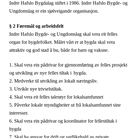
Indre Hafslo Bygdalag stiftet i 1986. Indre Hafslo Bygde- og
Ungdomslag er ein sjølveigande organisasjon.
§ 2 Føremål og arbeidsfelt
Indre Hafslo Bygde- og Ungdomslag skal vera eit felles
organ for bygdefolket. Målet vårt er at bygda skal vera
attraktiv og god stad å bu, både for barn og vaksne.
1
. Skal vera ein pådrivar for gjennomføring av felles prosjekt
og utvikling av nye felles tiltak i
bygda.
2. Medverke til utvikling av lokalt næringsliv.
3. Utvikle nye trivselstiltak.
4.
Skal vera eit felles talerøyr for lokalsamfunnet
5. Påverke lokale myndigheiter ut frå lokalsamfunnet sine
interesser.
6. Skal vera ein pådrivar og koordinator for fellestiltak i
bygda
7
. Skal ha ansvar for drift og vedlikehald av private