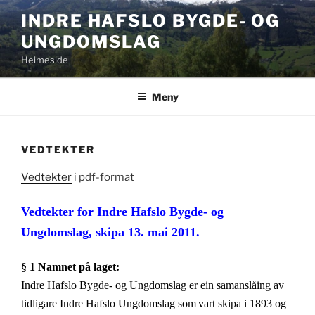
Gå
INDRE HAFSLO BYGDE- OG
til
UNGDOMSLAG
innhold
Heimeside
Meny
VEDTEKTER
Vedtekter
i pdf-format
Vedtekter for Indre Hafslo Bygde- og
Ungdomslag,
skipa 13. mai 2011.
§ 1 Namnet på laget:
Indre Hafslo Bygde- og Ungdomslag
er ein samanslåing av
tidligare Indre Hafslo Ungdomslag som
vart skipa i 1893 og