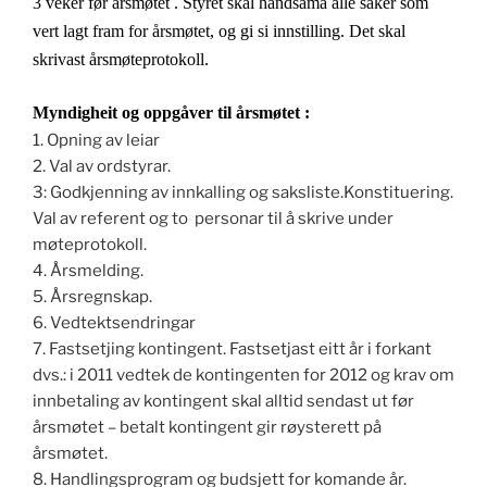
3 veker før årsmøtet . Styret skal handsama alle saker som
vert lagt fram for årsmøtet, og gi si innstilling.
Det skal
skrivast årsmøteprotokoll.
Myndigheit og oppgåver til årsmøtet :
1. Opning av leiar
2. Val av ordstyrar.
3: Godkjenning av innkalling og saksliste.Konstituering.
Val av referent og to personar til å skrive under
møteprotokoll.
4. Årsmelding.
5. Årsregnskap.
6. Vedtektsendringar
7. Fastsetjing kontingent. Fastsetjast eitt år i forkant
dvs.: i 2011 vedtek de kontingenten for 2012 og krav om
innbetaling av kontingent skal alltid sendast ut før
årsmøtet – betalt kontingent gir røysterett på
årsmøtet.
8. Handlingsprogram og budsjett for komande år.