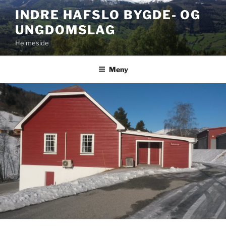
Gå
INDRE HAFSLO BYGDE- OG
til
UNGDOMSLAG
innhold
Heimeside
Meny